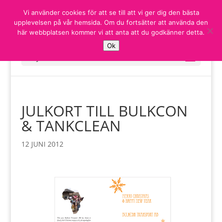
Vi använder cookies för att se till att vi ger dig den bästa
upplevelsen på vår hemsida. Om du fortsätter att använda den
här webbplatsen kommer vi att anta att du godkänner detta.
Ok
Välj en sida
JULKORT TILL BULKCON
& TANKCLEAN
12 JUNI 2012