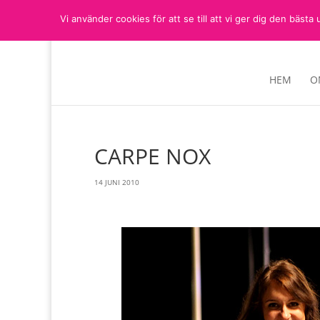
Vi använder cookies för att se till att vi ger dig den bä
HEM
O
CARPE NOX
14 JUNI 2010