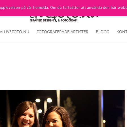
sta upplevelsen på vår hemsida. Om du fortsätter att använda den här web
M LIVEFOTO.NU
FOTOGRAFERADE ARTISTER
BLOGG
KONT