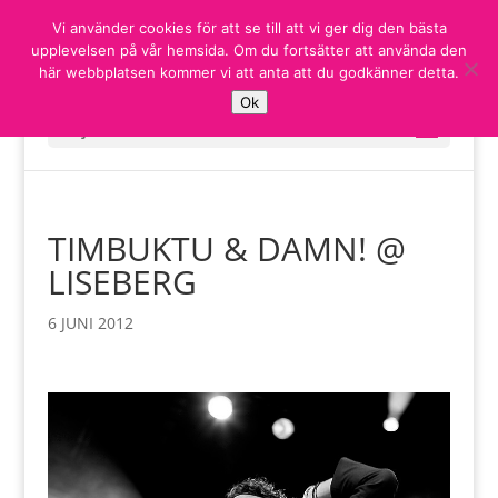
Vi använder cookies för att se till att vi ger dig den bästa
upplevelsen på vår hemsida. Om du fortsätter att använda den
här webbplatsen kommer vi att anta att du godkänner detta.
Ok
Välj en sida
TIMBUKTU & DAMN! @
LISEBERG
6 JUNI 2012