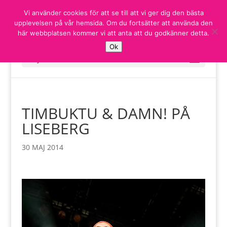
Vi använder cookies för att se till att vi ger dig den bästa
upplevelsen på vår hemsida. Om du fortsätter att använda den
här webbplatsen kommer vi att anta att du godkänner detta.
Ok
Välj en sida
TIMBUKTU & DAMN! PÅ
LISEBERG
30 MAJ 2014