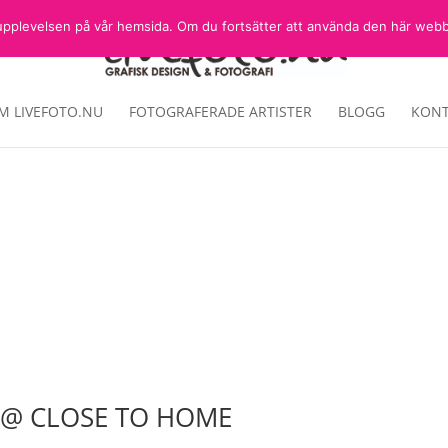
sta upplevelsen på vår hemsida. Om du fortsätter att använda den här web
M LIVEFOTO.NU
FOTOGRAFERADE ARTISTER
BLOGG
KONT
 @ CLOSE TO HOME