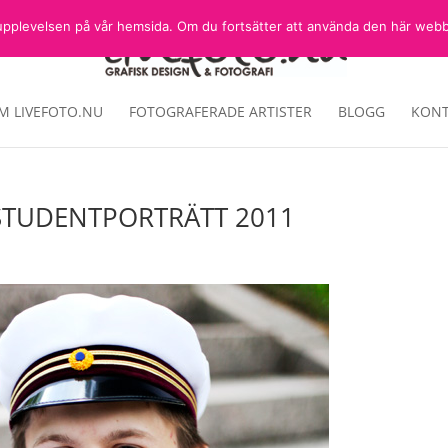
sta upplevelsen på vår hemsida. Om du fortsätter att använda den här web
M LIVEFOTO.NU
FOTOGRAFERADE ARTISTER
BLOGG
KONT
STUDENTPORTRÄTT 2011