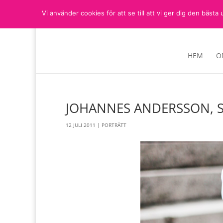
Vi använder cookies för att se till att vi ger dig den bä
HEM
O
JOHANNES ANDERSSON, 
12 JULI 2011
|
PORTRÄTT