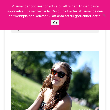
Vi använder cookies för att se till att vi ger dig den bästa
upplevelsen på vår hemsida. Om du fortsätter att använda den
här webbplatsen kommer vi att anta att du godkänner detta.
Ok
Välj en sida