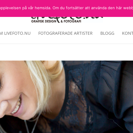
sta upplevelsen på vår hemsida. Om du fortsätter att använda den här web
M LIVEFOTO.NU
FOTOGRAFERADE ARTISTER
BLOGG
KONT