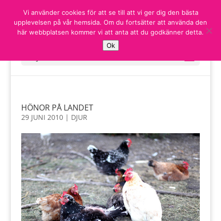
Vi använder cookies för att se till att vi ger dig den bästa
upplevelsen på vår hemsida. Om du fortsätter att använda den
här webbplatsen kommer vi att anta att du godkänner detta.
Ok
Välj en sida
HÖNOR PÅ LANDET
29 JUNI 2010
|
DJUR