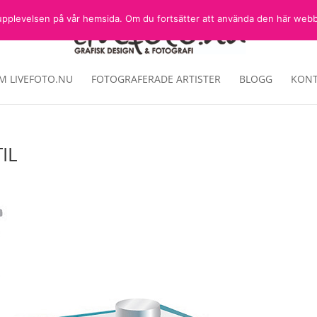
sta upplevelsen på vår hemsida. Om du fortsätter att använda den här web
M LIVEFOTO.NU
FOTOGRAFERADE ARTISTER
BLOGG
KONT
IL