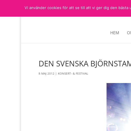
Vi använder cookies för att se till att vi ger dig den bä
HEM
O
DEN SVENSKA BJÖRNSTA
8 MAJ 2012
|
KONSERT- & FESTIVAL