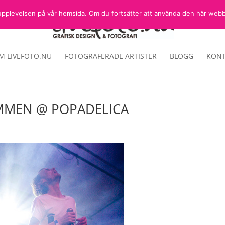
sta upplevelsen på vår hemsida. Om du fortsätter att använda den här web
M LIVEFOTO.NU
FOTOGRAFERADE ARTISTER
BLOGG
KONT
MMEN @ POPADELICA