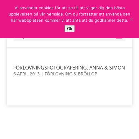
Vi använder cookies för att se till att vi ger dig den bästa
upplevelsen på vår hemsida. Om du fortsätter att använda den
här webbplatsen kommer vi att anta att du godkänner detta.
Ok
Välj en sida
FÖRLOVNINGSFOTOGRAFERING: ANNA & SIMON
8 APRIL 2013
|
FÖRLOVNING & BRÖLLOP