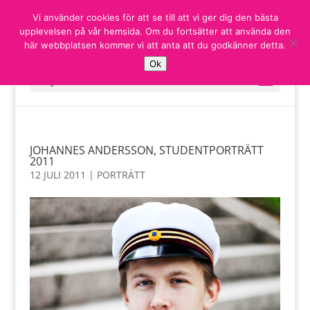
Vi använder cookies för att se till att vi ger dig den bästa
upplevelsen på vår hemsida. Om du fortsätter att använda den
här webbplatsen kommer vi att anta att du godkänner detta.
Ok
Välj en sida
JOHANNES ANDERSSON, STUDENTPORTRÄTT
2011
12 JULI 2011
|
PORTRÄTT