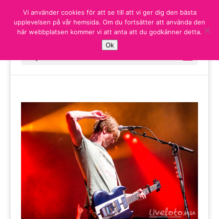
Vi använder cookies för att se till att vi ger dig den bästa
upplevelsen på vår hemsida. Om du fortsätter att använda den
här webbplatsen kommer vi att anta att du godkänner detta.
Ok
Välj en sida