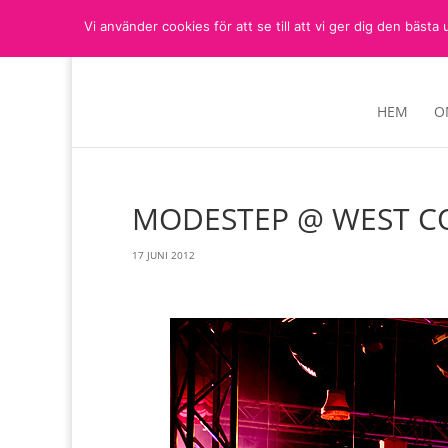
Vi använder cookies för att se till att vi ger dig den bä
HEM
O
MODESTEP @ WEST CO
17 JUNI 2012