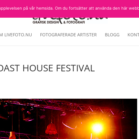
sta upplevelsen på vår hemsida. Om du fortsätter att använda den här web
M LIVEFOTO.NU
FOTOGRAFERADE ARTISTER
BLOGG
KONT
AST HOUSE FESTIVAL