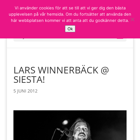
Vi använder cookies för att se till att vi ger dig den bästa
upplevelsen på vår hemsida. Om du fortsätter att använda den
här webbplatsen kommer vi att anta att du godkänner detta.
Ok
Välj en sida
LARS WINNERBÄCK @
SIESTA!
5 JUNI 2012