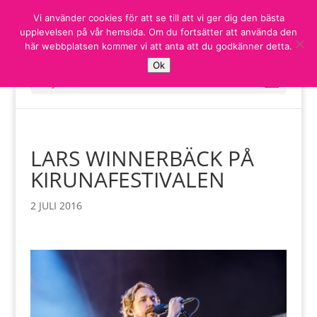
Vi använder cookies för att se till att vi ger dig den bästa
upplevelsen på vår hemsida. Om du fortsätter att använda den
här webbplatsen kommer vi att anta att du godkänner detta.
Ok
Välj en sida
LARS WINNERBÄCK PÅ
KIRUNAFESTIVALEN
2 JULI 2016