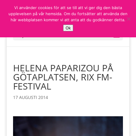
Vi använder cookies för att se till att vi ger dig den bästa
upplevelsen på vår hemsida. Om du fortsätter att använda den
här webbplatsen kommer vi att anta att du godkänner detta.
Ok
Välj en sida
HELENA PAPARIZOU PÅ
GÖTAPLATSEN, RIX FM-
FESTIVAL
17 AUGUSTI 2014